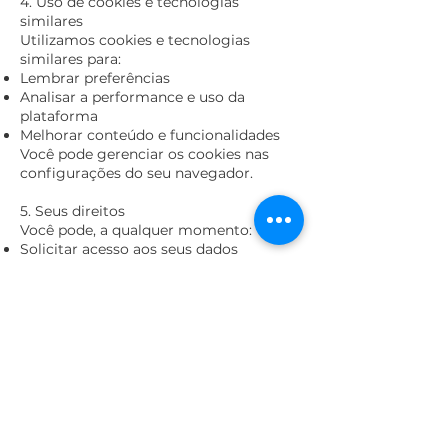
4. Uso de cookies e tecnologias
similares
Utilizamos cookies e tecnologias
similares para:
Lembrar preferências
Analisar a performance e uso da
plataforma
Melhorar conteúdo e funcionalidades
Você pode gerenciar os cookies nas
configurações do seu navegador.
5. Seus direitos
Você pode, a qualquer momento:
Solicitar acesso aos seus dados
pessoais
Corrigir dados incompletos, inexatos
ou desatualizados
Solicitar a exclusão ou anonimização
dos dados (quando legalmente
aplicável)
Revogar o consentimento para uso de
dados
Para exercer seus direitos, entre em
contato pelo e-mail: