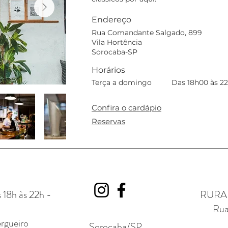
Endereço
Rua Comandante Salgado, 899
Vila Hortência
Sorocaba-SP
Horários
Terça a domingo
Das 18h00 às 2
Confira o cardápio
Reservas
 18h às 22h -
RURAL 
Rua
rgueiro
Sorocaba/SP